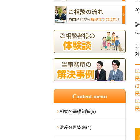
一
そ
課
に
こ
対
民
民
ほ
民
Content menu
民
民
相続の基礎知識
(5)
遺産分割協議
(4)