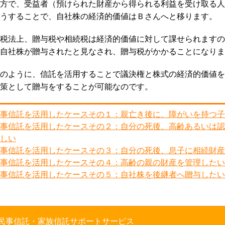
方で、受益者（預けられた財産から得られる利益を受け取る人
うすることで、自社株の経済的価値はＢさんへと移ります。
税法上、贈与税や相続税は経済的価値に対して課せられますの
自社株が贈与されたと見なされ、贈与税がかかることになりま
のように、信託を活用することで議決権と株式の経済的価値を
策として贈与をすることが可能なのです。
事信託を活用したケースその１：親亡き後に、障がいを持つ子
事信託を活用したケースその２：自分の死後、高齢あるいは認
しい
事信託を活用したケースその３：自分の死後、息子に相続財産
事信託を活用したケースその４：高齢の親の財産を管理したい
事信託を活用したケースその５：自社株を後継者へ贈与したい
民事信託・家族信託サポートサービス