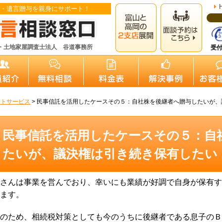
・遺言贈与を親身にサポート！
・土地家屋調査士法人 谷道事務所
受付
ートサービス
>
民事信託を活用したケースその５：自社株を後継者へ贈与したいが、
民事信託を活用したケースその５：自
たいが、議決権は引き続き保有したい
さんは事業を営んでおり、幸いにも業績が好調で自身が保有す
ます。
のため、相続税対策としても今のうちに後継者である息子のＢ