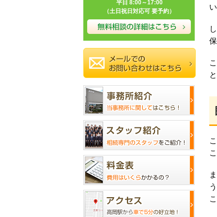
平日 8:00～17:00
い
（土日祝日対応可 要予約）
し
保
こ
と
こ
こ
ま
う
こ