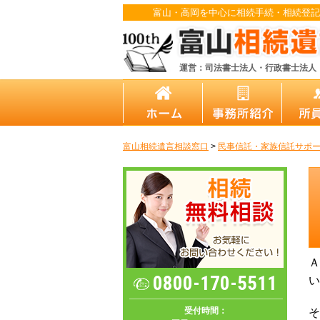
富山・高岡を中心に相続手続・相続登記
運営：司法書士法人・行政書士法人
富山相続遺言相談窓口
>
民事信託・家族信託サポ
Ａ
0800-170-5511
い
受付時間：
そ