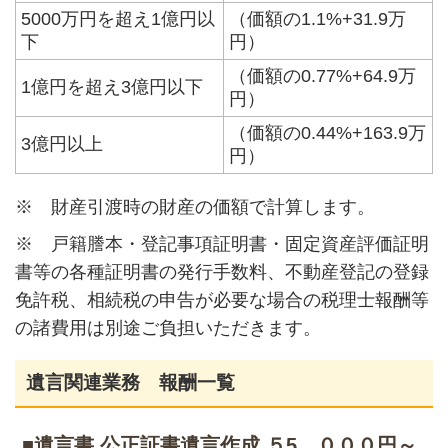
5000万円を超え1億円以
（価額の1.1%+31.9万
下
円）
（価額の0.77%+64.9万
1億円を超え3億円以下
円）
（価額の0.44%+163.9万
3億円以上
円）
※ 財産引渡時の財産の価額で計算します。
※ 戸籍謄本・登記事項証明書・固定資産評価証明
書等の各種証明書の発行手数料、不動産登記の登録
免許税、相続税の申告が必要な場合の税理士報酬等
の諸費用は別途ご負担いただきます。
遺言関連業務 報酬一覧
■遺言書 公正証書遺言作成 ５5，０００円～