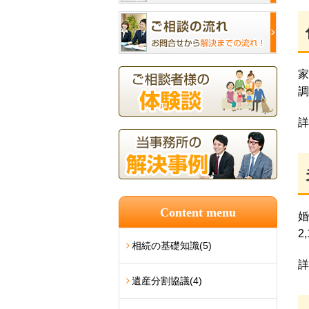
家
調
詳
Content menu
婚
2
相続の基礎知識
(5)
詳
遺産分割協議
(4)