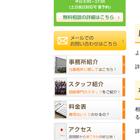
平日 8:00～17:00
（土日祝日対応可 要予約）
よ
詳
相
る
詳