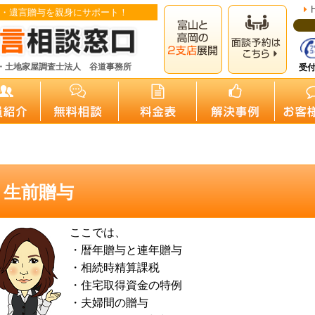
・遺言贈与を親身にサポート！
・土地家屋調査士法人 谷道事務所
受付
生前贈与
ここでは、
・暦年贈与と連年贈与
・相続時精算課税
・住宅取得資金の特例
・夫婦間の贈与