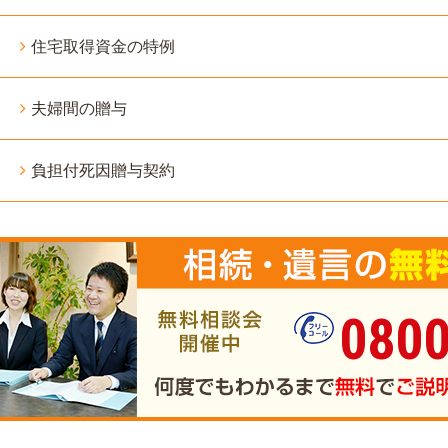
住宅取得資金の特例
夫婦間の贈与
負担付死因贈与契約
0800